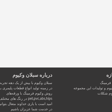
زه
درباره سبلان وکیوم
 فرمینگ
سبلان وکیوم با بیش از یک دهه تجربه
وم و تولیدات این مجموعه
در زمینه تولید انواع قطعات پلیمری ب
م شکلات
روش وکیوم فرمينگ با ورقه‌های
pet,pvc,abs,hips در رنگ های مختلف
اميد است با یاری خداوند متعال بتواني
در خدمت شما عزیزان باشیم