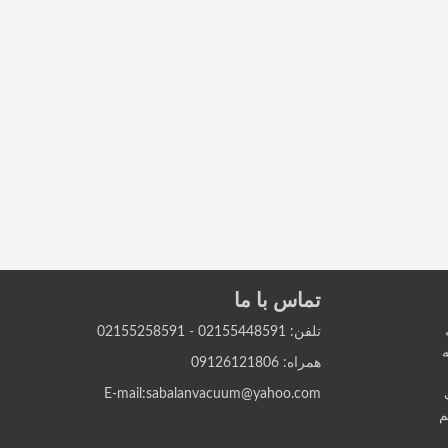
تماس با ما
تلفن: 02155448591 - 02155258591
ه
همراه: 09126121806
E-mail:sabalanvacuum@yahoo.com
م