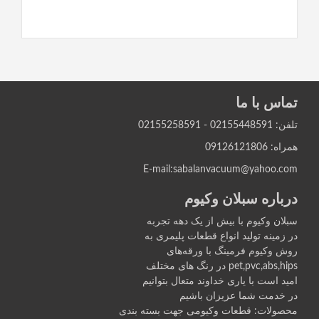
تماس با ما
تلفن: 02155448591 - 02155258591
همراه: 09126121806
E-mail:sabalanvacuum@yahoo.com
درباره سبلان وکیوم
سبلان وکیوم با بیش از یک دهه تجربه
در زمینه تولید انواع قطعات پلیمری به
روش وکیوم فرمينگ با ورقه‌های
pet,pvc,abs,hips در رنگ های مختلف
اميد است با یاری خداوند متعال بتوانيم
در خدمت شما عزیزان باشیم
محصولات: قطعات وکیومی جهت بسته بندی