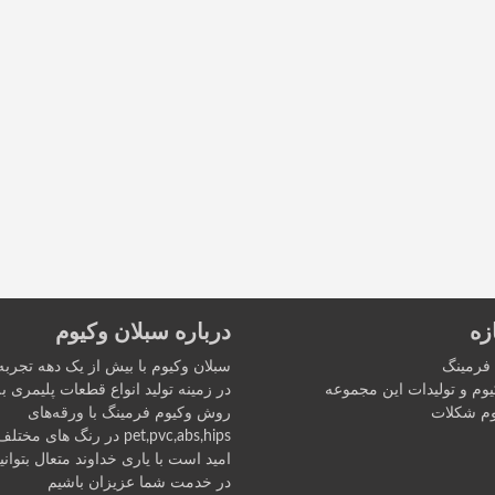
زه
درباره سبلان وکیوم
 فرمینگ
سبلان وکیوم با بیش از یک دهه تجربه
وم و تولیدات این مجموعه
در زمینه تولید انواع قطعات پلیمری ب
م شکلات
روش وکیوم فرمينگ با ورقه‌های
pet,pvc,abs,hips در رنگ های مختلف
اميد است با یاری خداوند متعال بتواني
در خدمت شما عزیزان باشیم