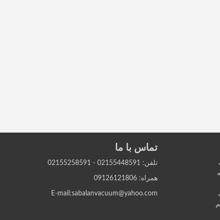
تماس با ما
تلفن: 02155448591 - 02155258591
ه
همراه: 09126121806
E-mail:sabalanvacuum@yahoo.com
م