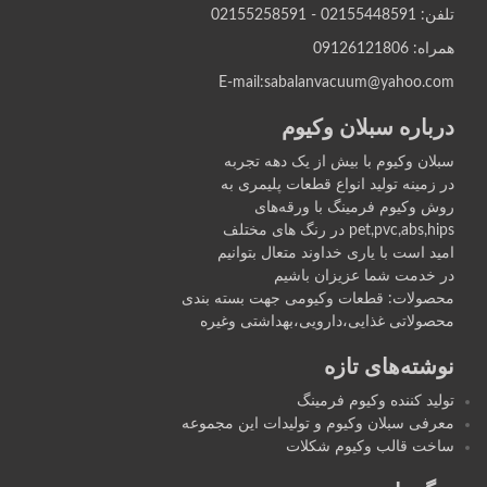
تلفن: 02155448591 - 02155258591
همراه: 09126121806
E-mail:sabalanvacuum@yahoo.com
درباره سبلان وکیوم
سبلان وکیوم با بیش از یک دهه تجربه
در زمینه تولید انواع قطعات پلیمری به
روش وکیوم فرمينگ با ورقه‌های
pet,pvc,abs,hips در رنگ های مختلف
اميد است با یاری خداوند متعال بتوانيم
در خدمت شما عزیزان باشیم
محصولات: قطعات وکیومی جهت بسته بندی
محصولاتی غذایی،دارویی،بهداشتی وغیره
نوشته‌های تازه
تولید کننده وکیوم فرمینگ
معرفی سبلان وکیوم و تولیدات این مجموعه
ساخت قالب وکیوم شکلات